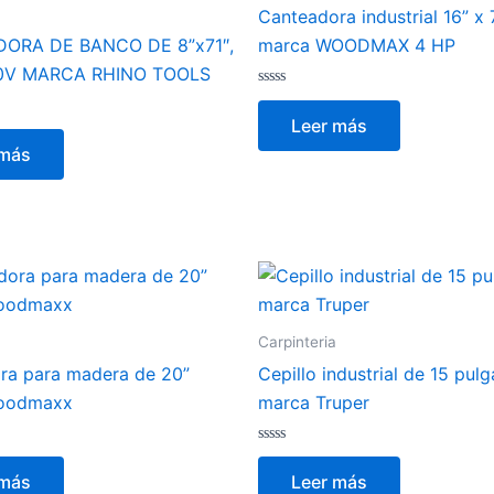
Canteadora industrial 16” x 
ORA DE BANCO DE 8”x71″,
marca WOODMAX 4 HP
20V MARCA RHINO TOOLS
Valorado
con
Leer más
0
de
 más
5
Carpinteria
ora para madera de 20”
Cepillo industrial de 15 pul
oodmaxx
marca Truper
Valorado
con
 más
Leer más
0