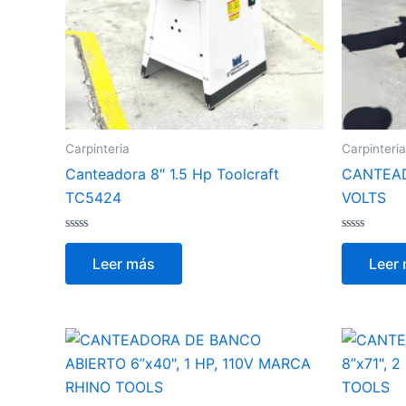
Carpinteria
Carpinteria
Canteadora 8″ 1.5 Hp Toolcraft
CANTEADO
TC5424
VOLTS
Valorado
Valorado
con
con
Leer más
Leer
0
0
de
de
5
5