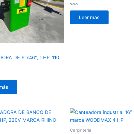
Valorado
con
Leer más
0
de
5
RA DE 6″x46″, 1 HP, 110
 más
Carpinteria