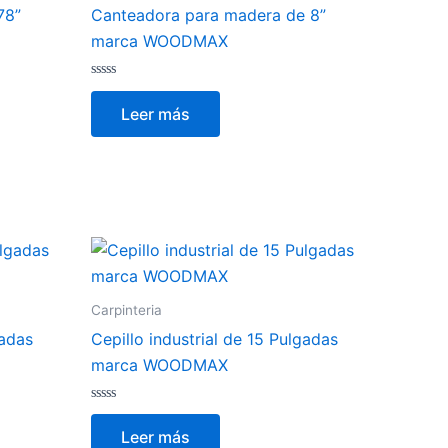
78”
Canteadora para madera de 8”
marca WOODMAX
Valorado
con
Leer más
0
de
5
Carpinteria
gadas
Cepillo industrial de 15 Pulgadas
marca WOODMAX
Valorado
con
Leer más
0