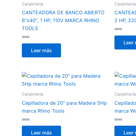
Carpinteria
Carpinteria
CANTEADORA DE BANCO ABIERTO
CANTEAD
6”x40″, 1 HP, 110V MARCA RHINO
2 HP, 2
TOOLS
Valorado
con
Leer
Valorado
0
con
de
Leer más
0
5
de
5
Carpinteria
Carpinteria
Cepilladora de 20” para Madera 5Hp
Cepillad
marca Rhino Tools
marca W
Valorado
Valorado
con
con
Leer más
Leer
0
0