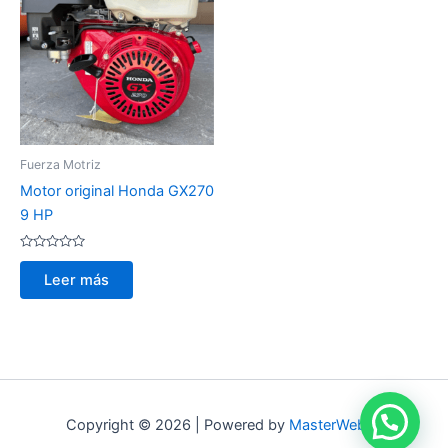
Fuerza Motriz
Motor original Honda GX270
9 HP
Valorado
con
Leer más
0
de
5
Copyright © 2026 | Powered by
MasterWebby