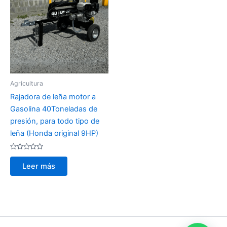
Agricultura
Rajadora de leña motor a
Gasolina 40Toneladas de
presión, para todo tipo de
leña (Honda original 9HP)
Valorado
con
Leer más
0
de
5