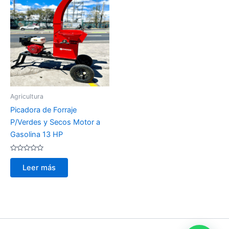
Agricultura
Picadora de Forraje
P/Verdes y Secos Motor a
Gasolina 13 HP
Valorado
con
Leer más
0
de
5