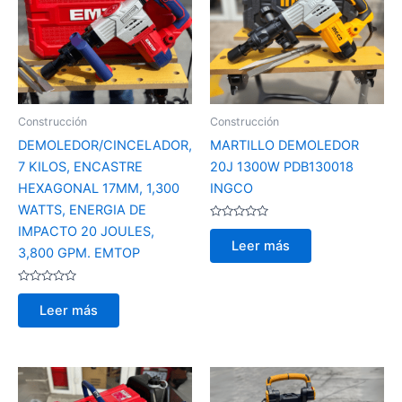
Construcción
Construcción
DEMOLEDOR/CINCELADOR,
MARTILLO DEMOLEDOR
7 KILOS, ENCASTRE
20J 1300W PDB130018
HEXAGONAL 17MM, 1,300
INGCO
WATTS, ENERGIA DE
Valorado
IMPACTO 20 JOULES,
con
Leer más
0
3,800 GPM. EMTOP
de
5
Valorado
con
Leer más
0
de
5