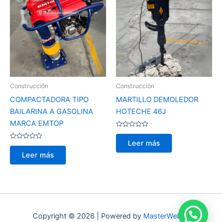
Construcción
Construcción
COMPACTADORA TIPO
MARTILLO DEMOLEDOR
BAILARINA A GASOLINA
HOTECHE 46J
MARCA EMTOP
Valorado
con
Leer más
Valorado
0
con
de
Leer más
0
5
de
5
Copyright © 2026 | Powered by
MasterWebby