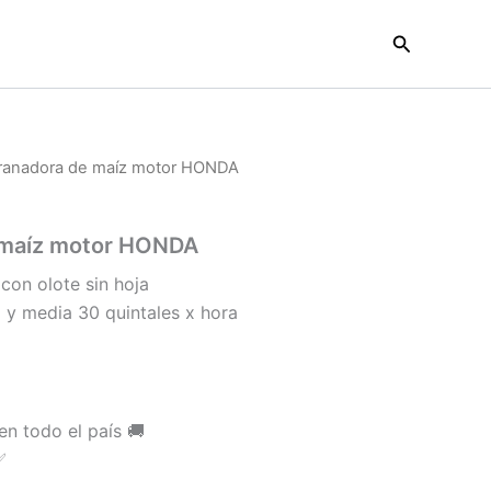
Buscar
ranadora de maíz motor HONDA
 maíz motor HONDA
on olote sin hoja
 y media 30 quintales x hora
en todo el país 🚚
✅